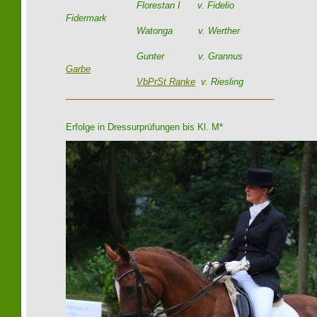
Florestan I v. Fidelio
Fidermark
Watonga v. Werther
Gunter v. Grannus
Garbe
VbPrSt Ranke
v. Riesling
__________________________________________
Erfolge in Dressurprüfungen bis Kl. M*