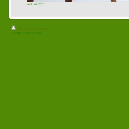
Wickrath 2015
Druckversion
|
Sitemap
© Antje Coenen-Hons